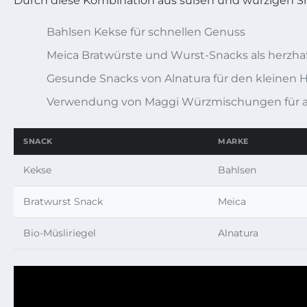
Durch diese Kombination aus süßen und würzigen Sn
Bahlsen Kekse für schnellen Genuss
Meica Bratwürste und Wurst-Snacks als herzhaf
Gesunde Snacks von Alnatura für den kleinen
Verwendung von Maggi Würzmischungen für a
SNACK
MARKE
Kekse
Bahlsen
Bratwurst Snack
Meica
Bio-Müsliriegel
Alnatura