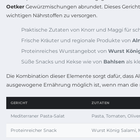
Oetker
Gewürzmischungen abrundet. Dieses Gericht i
wichtigen Nährstoffen zu versorgen.
Praktische Zutaten von Knorr und Maggi für sc
Frische Kräuter und regionale Produkte von
Al
Proteinreiches Wurstangebot von
Wurst Köni
Süße Snacks und Kekse wie von
Bahlsen
als k
Die Kombination dieser Elemente sorgt dafür, dass Alex 
ausgewogene Ernährung möglich ist, wenn man die ri
GERICHT
ZUTATEN
Mediterraner Pasta-Salat
Pasta, Tomaten, Oliven
Proteinreicher Snack
Wurst König Salami, M