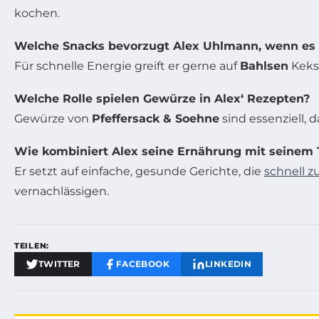
kochen.
Welche Snacks bevorzugt Alex Uhlmann, wenn es
Für schnelle Energie greift er gerne auf
Bahlsen
Keks
Welche Rolle spielen Gewürze in Alex‘ Rezepten?
Gewürze von
Pfeffersack & Soehne
sind essenziell,
Wie kombiniert Alex seine Ernährung mit seinem 
Er setzt auf einfache, gesunde Gerichte, die
schnell z
vernachlässigen.
TEILEN:
TWITTER
FACEBOOK
LINKEDIN