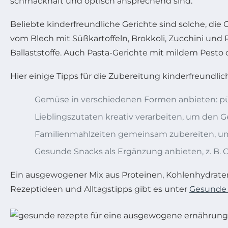
schmackhaft und optisch ansprechend sind.
Beliebte kinderfreundliche Gerichte sind solche, d
vom Blech mit Süßkartoffeln, Brokkoli, Zucchini und
Ballaststoffe. Auch Pasta-Gerichte mit mildem Pest
Hier einige Tipps für die Zubereitung kinderfreundlic
Gemüse in verschiedenen Formen anbieten: pürie
Lieblingszutaten kreativ verarbeiten, um den 
Familienmahlzeiten gemeinsam zubereiten, um
Gesunde Snacks als Ergänzung anbieten, z. B.
Ein ausgewogener Mix aus Proteinen, Kohlenhydrate
Rezeptideen und Alltagstipps gibt es unter
Gesunde