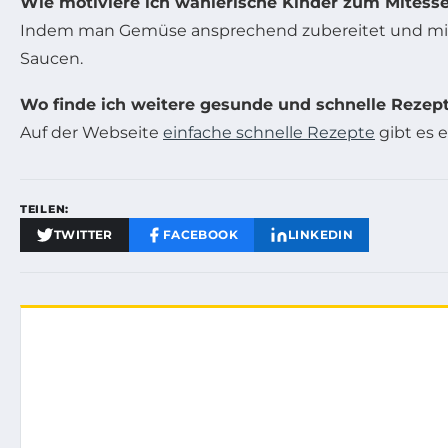
Wie motiviere ich wählerische Kinder zum Mitess
Indem man Gemüse ansprechend zubereitet und mit L
Saucen.
Wo finde ich weitere gesunde und schnelle Rezep
Auf der Webseite
einfache schnelle Rezepte
gibt es 
TEILEN:
TWITTER
FACEBOOK
LINKEDIN