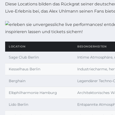
Diese Locations bilden das Rückgrat seiner deutsch
Live-Erlebnis bei, das Alex Uhlmann seinen Fans biete
LOCATION
BESONDERHEITEN
Sage Club Berlin
Intime Atmosphäre,
Kesselhaus Berlin
Industriecharme, he
Berghain
Legendärer Techno-C
Elbphilharmonie Hamburg
Architektonisches Wa
Lido Berlin
Entspannte Atmosphär