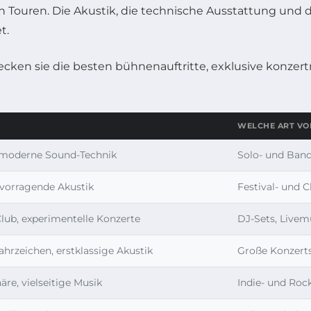
en Touren. Die Akustik, die technische Ausstattung un
t.
WELCHE ART V
 moderne Sound-Technik
Solo- und Band
rvorragende Akustik
Festival- und 
lub, experimentelle Konzerte
DJ-Sets, Livem
hrzeichen, erstklassige Akustik
Große Konzerts
e, vielseitige Musik
Indie- und Roc