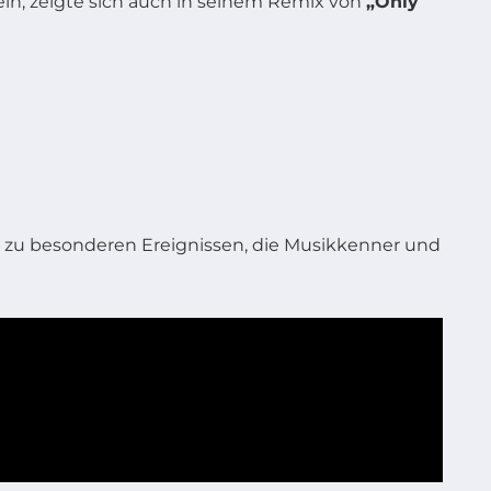
eln, zeigte sich auch in seinem Remix von
„Only
 zu besonderen Ereignissen, die Musikkenner und