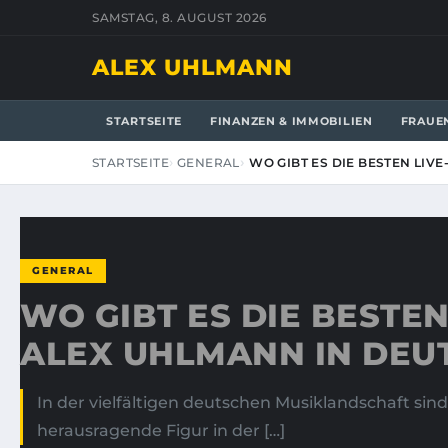
SAMSTAG, 8. AUGUST 2026
ALEX UHLMANN
STARTSEITE
FINANZEN & IMMOBILIEN
FRAUE
STARTSEITE
GENERAL
WO GIBT ES DIE BESTEN LIV
GENERAL
WO GIBT ES DIE BESTEN
ALEX UHLMANN IN DEU
In der vielfältigen deutschen Musiklandschaft si
herausragende Figur in der […]