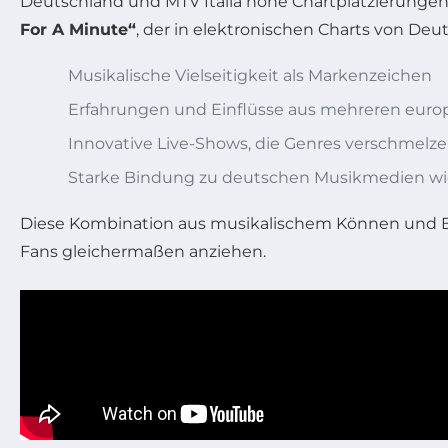
Deutschland und MTV Italia hohe Chartplatzierungen 
For A Minute“
, der in elektronischen Charts von Deu
Musikalische Vielseitigkeit als Markenzeichen
Erfahrungen und Einflüsse aus mehreren euro
Innovative Live-Shows, die Genres verschmelz
Starke Bindung zu deutschen Musikmedien wie 
Diese Kombination aus musikalischem Können und Er
Fans gleichermaßen anziehen.