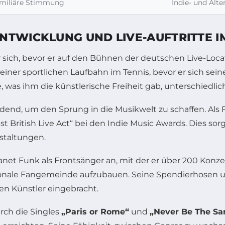
familiäre Stimmung
Indie- und Alte
NTWICKLUNG UND LIVE-AUFTRITTE 
sich, bevor er auf den Bühnen der deutschen Live-Locat
ner sportlichen Laufbahn im Tennis, bevor er sich seine
e, was ihm die künstlerische Freiheit gab, unterschiedl
end, um den Sprung in die Musikwelt zu schaffen. Als
st British Live Act“ bei den Indie Music Awards. Dies s
staltungen.
anet Funk als Frontsänger an, mit der er über 200 Konze
ionale Fangemeinde aufzubauen. Seine Spendierhosen u
en Künstler eingebracht.
rch die Singles
„Paris or Rome“
und
„Never Be The S