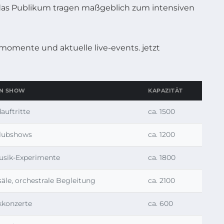
d das Publikum tragen maßgeblich zum intensiven
ON SHOW
KAPAZITÄT
auftritte
ca. 1500
Clubshows
ca. 1200
usik-Experimente
ca. 1800
äle, orchestrale Begleitung
ca. 2100
kkonzerte
ca. 600