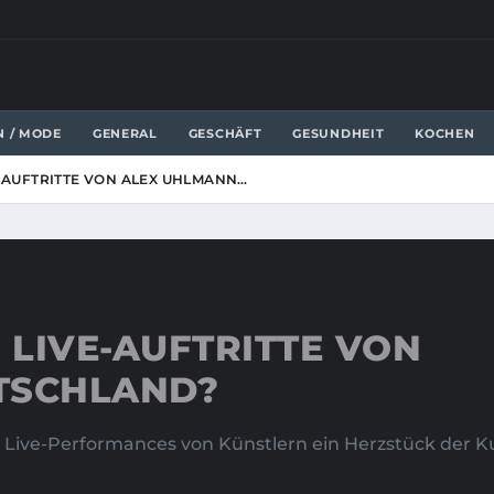
N / MODE
GENERAL
GESCHÄFT
GESUNDHEIT
KOCHEN
E-AUFTRITTE VON ALEX UHLMANN…
 LIVE-AUFTRITTE VON
TSCHLAND?
nd Live-Performances von Künstlern ein Herzstück der K