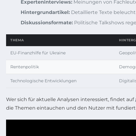
Experteninterviews:
Meinungen von Fachleuten
Hintergrundartikel:
Detaillierte Texte beleucht
Diskussionsformate:
Politische Talkshows reg
THEMA
HINTER
EU-Finanzhilfe für Ukraine
Geopoli
Rentenpolitik
Demogra
Technologische Entwicklungen
Digitali
Wer sich für aktuelle Analysen interessiert, findet auf
die Themen eintauchen und den Nutzer mit fundier