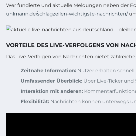
Wer fundierte und aktuelle Meldungen neben der Echt
uhlmann.de/schlagzeilen-wichtigste-nachrichten/
umf
VORTEILE DES LIVE-VERFOLGENS VON NAC
Das Live-Verfolgen von Nachrichten bietet zahlreiche 
Zeitnahe Information:
Nutzer erhalten schnell
Umfassender Überblick:
Über Live-Ticker und S
Interaktion mit anderen:
Kommentarfunktionen
Flexibilität:
Nachrichten können unterwegs und 