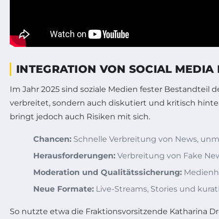
INTEGRATION VON SOCIAL MEDI
Im Jahr 2025 sind soziale Medien fester Bestandteil d
verbreitet, sondern auch diskutiert und kritisch hin
bringt jedoch auch Risiken mit sich.
Chancen:
Schnelle Verbreitung von News, unmi
Herausforderungen:
Verbreitung von Fake News
Moderation und Qualitätssicherung:
Medienhä
Neue Formate:
Live-Streams, Stories und kurat
So nutzte etwa die Fraktionsvorsitzende Katharina D