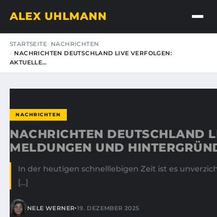
ALEX UHLMANN
STARTSEITE
NACHRICHTEN
NACHRICHTEN DEUTSCHLAND LIVE VERFOLGEN:
AKTUELLE…
NACHRICHTEN
NACHRICHTEN DEUTSCHLAND LI
MELDUNGEN UND HINTERGRÜN
In der heutigen schnelllebigen Zeit ist es unverz
[…]
•
NELE WERNER
19. DEZEMBER 2025