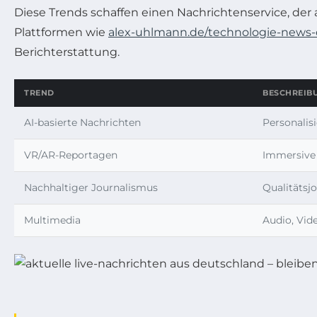
Diese Trends schaffen einen Nachrichtenservice, der a
Plattformen wie
alex-uhlmann.de/technologie-news-
Berichterstattung.
TREND
BESCHREIB
AI-basierte Nachrichten
Personalis
VR/AR-Reportagen
Immersive
Nachhaltiger Journalismus
Qualitätsj
Multimedia
Audio, Vide