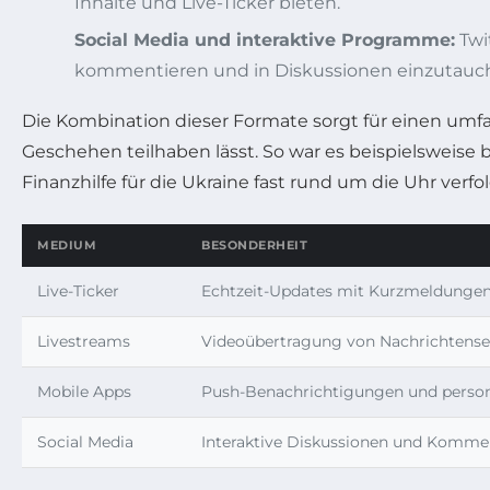
Inhalte und Live-Ticker bieten.
Social Media und interaktive Programme:
Twi
kommentieren und in Diskussionen einzutauc
Die Kombination dieser Formate sorgt für einen umfa
Geschehen teilhaben lässt. So war es beispielsweis
Finanzhilfe für die Ukraine fast rund um die Uhr verf
MEDIUM
BESONDERHEIT
Live-Ticker
Echtzeit-Updates mit Kurzmeldunge
Livestreams
Videoübertragung von Nachrichtens
Mobile Apps
Push-Benachrichtigungen und persona
Social Media
Interaktive Diskussionen und Komme