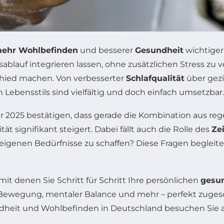
ehr Wohlbefinden
und besserer
Gesundheit
wichtiger
ablauf integrieren lassen, ohne zusätzlichen Stress zu v
hied machen. Von verbesserter
Schlafqualität
über gezi
Lebensstils sind vielfältig und doch einfach umsetzbar.
2025 bestätigen, dass gerade die Kombination aus re
ät signifikant steigert. Dabei fällt auch die Rolle des
Ze
e eigenen Bedürfnisse zu schaffen? Diese Fragen begle
mit denen Sie Schritt für Schritt Ihre persönlichen
gesu
g, Bewegung, mentaler Balance und mehr – perfekt zug
undheit und Wohlbefinden in Deutschland besuchen Sie