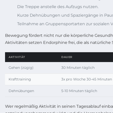
Die Treppe anstelle des Aufzugs nutzen.
Kurze Dehnübungen und Spaziergänge in Pau
Teilnahme an Gruppensportarten zur sozialen 
Bewegung fördert nicht nur die körperliche Gesundhe
Aktivitäten setzen Endorphine frei, die als natürlich
AKTIVITÄT
DAUER
Gehen (zügig)
30 Minuten täglich
Krafttraining
3x pro Woche 30-45 Minuten
Dehnübungen
5-10 Minuten täglich
Wer regelmäßig Aktivität in seinen Tagesablauf einba