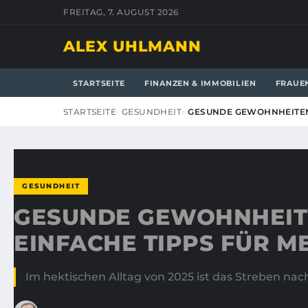
FREITAG, 7. AUGUST 2026
ALEX UHLMANN
STARTSEITE
FINANZEN & IMMOBILIEN
FRAUE
STARTSEITE
GESUNDHEIT
GESUNDE GEWOHNHEITEN 
GESUNDHEIT
GESUNDE GEWOHNHEITE
EINFACHE TIPPS FÜR 
Im hektischen Alltag von 2025 ist das Streben na