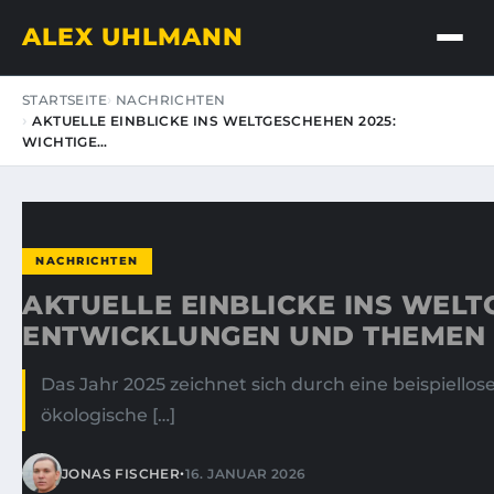
ALEX UHLMANN
STARTSEITE
NACHRICHTEN
AKTUELLE EINBLICKE INS WELTGESCHEHEN 2025:
WICHTIGE…
NACHRICHTEN
AKTUELLE EINBLICKE INS WELT
ENTWICKLUNGEN UND THEMEN
Das Jahr 2025 zeichnet sich durch eine beispiello
ökologische […]
•
JONAS FISCHER
16. JANUAR 2026