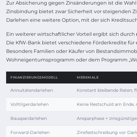
Zur Absicherung gegen Zinsänderungen ist die Wah
Zinsbindung bietet zwar Sicherheit vor steigenden Zi
Darlehen eine weitere Option, mit der sich Kreditsuc
Ein weiterer wirtschaftlicher Vorteil ergibt sich durch
Die KfW-Bank bietet verschiedene Förderkredite für e
Besonders Familien oder Käufer von Bestandsimmobi
Wohneigentumsprogramm oder dem Programm „Wohn
FINANZIERUNGSMODELL
MERKMALE
Annuitätendarlehen
Konstant bleibende Raten, f
Volltilgerdarlehen
Keine Restschuld am Ende, 
Bauspardarlehen
Ansparphase + zinsgünstige
Forward-Darlehen
Zinsfestschreibung vor Dar