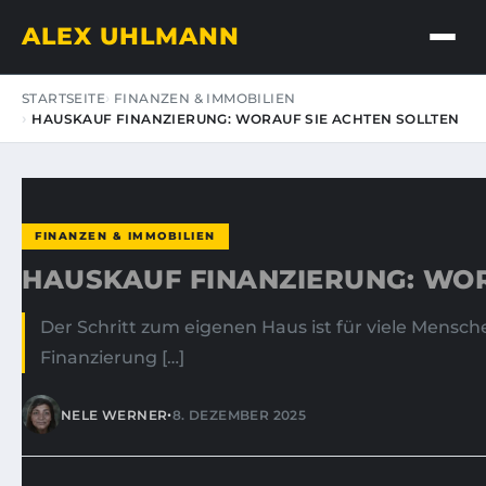
ALEX UHLMANN
STARTSEITE
FINANZEN & IMMOBILIEN
HAUSKAUF FINANZIERUNG: WORAUF SIE ACHTEN SOLLTEN
FINANZEN & IMMOBILIEN
HAUSKAUF FINANZIERUNG: WOR
Der Schritt zum eigenen Haus ist für viele Mensc
Finanzierung […]
•
NELE WERNER
8. DEZEMBER 2025