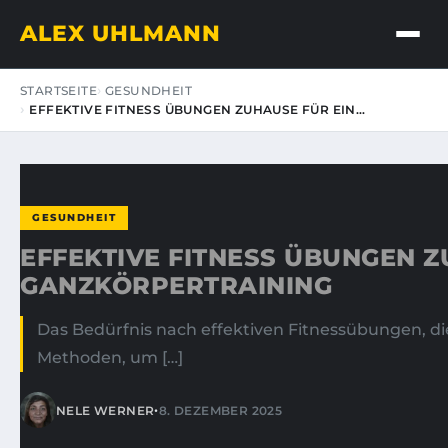
ALEX UHLMANN
STARTSEITE
GESUNDHEIT
EFFEKTIVE FITNESS ÜBUNGEN ZUHAUSE FÜR EIN…
GESUNDHEIT
EFFEKTIVE FITNESS ÜBUNGEN Z
GANZKÖRPERTRAINING
Das Bedürfnis nach effektiven Fitnessübungen,
Methoden, um […]
•
NELE WERNER
8. DEZEMBER 2025