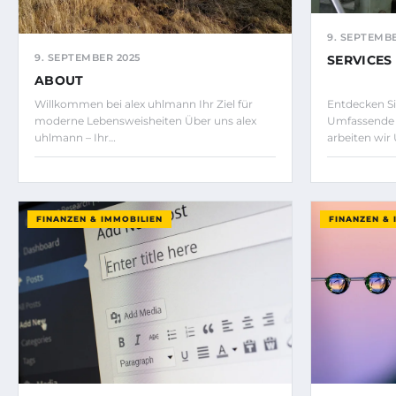
9. SEPTEMBE
9. SEPTEMBER 2025
SERVICES
ABOUT
Willkommen bei alex uhlmann Ihr Ziel für
Entdecken Si
moderne Lebensweisheiten Über uns alex
Umfassende 
uhlmann – Ihr…
arbeiten wir
FINANZEN & IMMOBILIEN
FINANZEN & 