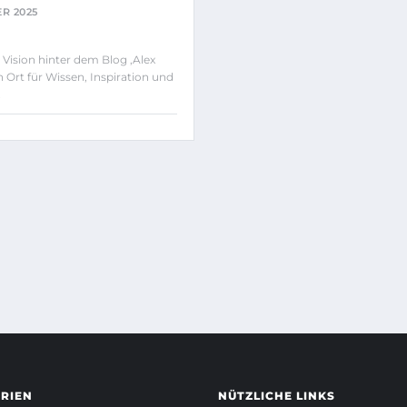
R 2025
 Vision hinter dem Blog ‚Alex
 Ort für Wissen, Inspiration und
…
RIEN
NÜTZLICHE LINKS