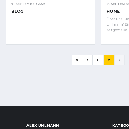
9. SEPTEMBER 2025
9. SEPTEMBE
BLOG
HOME
Über uns Die
Uhlmann‘ Ein
zeitgemäße
1
2
ALEX UHLMANN
KATEGO