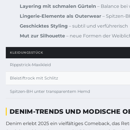
Layering mit schmalen Gürteln
– Balance bei
Lingerie-Elemente als Outerwear
– Spitzen-B
Geschicktes Styling
– subtil und verführerisch
Mut zur Silhouette
– neue Formen der Weiblic
KLEIDUNGSSTÜCK
Rippstrick-Maxikleid
Bleistiftrock mit Schlitz
Spitzen-BH unter transparentem Hemd
DENIM-TRENDS UND MODISCHE OB
Denim erlebt 2025 ein vielfältiges Comeback, das Re