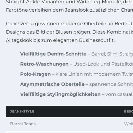
Straight Ankle-Varianten und Wide-Leg-Modelle, die
Farbtöne verleihen dem Jeanslook zusätzlichen Charm
Gleichzeitig gewinnen moderne Oberteile an Bedeutu
Designs das Bild der Blusen prägen. Diese Kombinati
Alltagslook bis zum eleganten Businessoutfit.
Vielfältige Denim-Schnitte
– Barrel, Slim-Stra
Retro-Waschungen
– Used-Look und Pastellt
Polo-Kragen
– klare Linien mit modernem Twis
Asymmetrische Oberteile
– spannende Schni
Vielfältige Stylingmöglichkeiten
– vom casual 
JEANS-STYLE
BES
Barrel Jeans
Weit