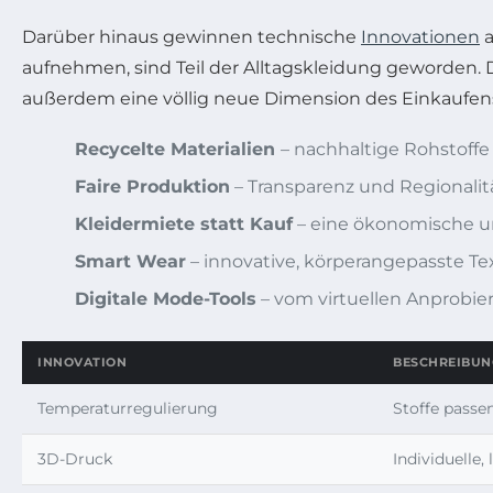
Darüber hinaus gewinnen technische
Innovationen
a
aufnehmen, sind Teil der Alltagskleidung geworden.
außerdem eine völlig neue Dimension des Einkaufens
Recycelte Materialien
– nachhaltige Rohstoffe
Faire Produktion
– Transparenz und Regionali
Kleidermiete statt Kauf
– eine ökonomische un
Smart Wear
– innovative, körperangepasste Tex
Digitale Mode-Tools
– vom virtuellen Anprobier
INNOVATION
BESCHREIBUN
Temperaturregulierung
Stoffe passe
3D-Druck
Individuelle,