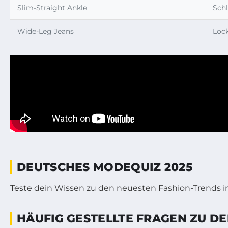
Slim-Straight Ankle
Schl
Wide-Leg Jeans
Loc
DEUTSCHES MODEQUIZ 2025
Teste dein Wissen zu den neuesten Fashion-Trends i
HÄUFIG GESTELLTE FRAGEN ZU D